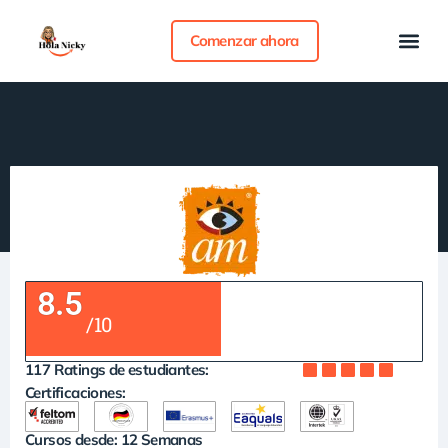
Comenzar ahora
Sobre Nicky
Curso de Ingles
Tipos de Curso
Paso a paso
8.5
/10
117 Ratings de estudiantes:
Certificaciones:
Cursos desde: 12 Semanas